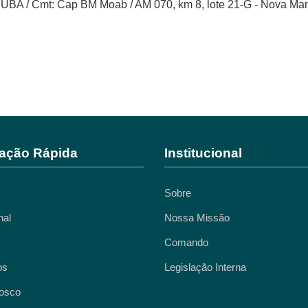
BA / Cmt: Cap BM Moab / AM 070, km 8, lote 21-G - Nova Ma
ação Rápida
Institucional
Sobre
nal
Nossa Missão
Comando
os
Legislação Interna
osco