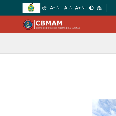
A-
A
A+