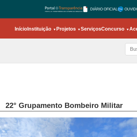
DIÁRIO OFICIAL
OUVID
Início
Instituição
Projetos
Serviços
Concurso
Ac
22° Grupamento Bombeiro Militar