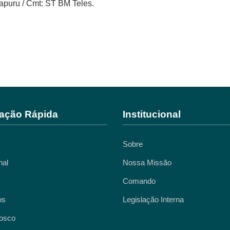
puru / Cmt: ST BM Teles.
ação Rápida
Institucional
Sobre
nal
Nossa Missão
Comando
os
Legislação Interna
osco