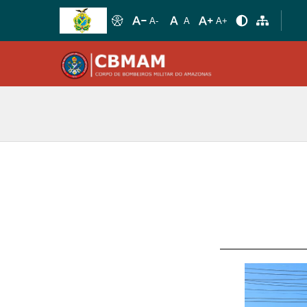
A-
A
A+